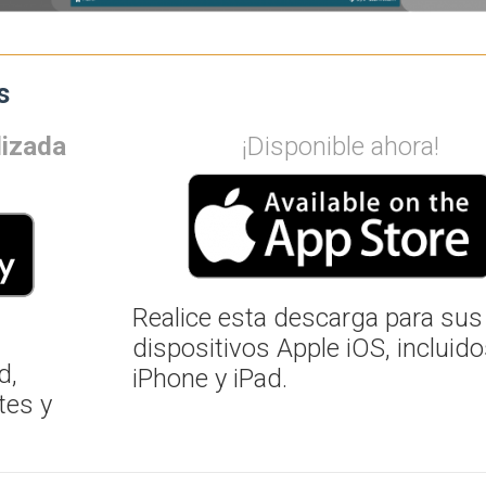
s
lizada
¡Disponible ahora!
Realice esta descarga para sus
dispositivos Apple iOS, incluid
d,
iPhone y iPad.
tes y