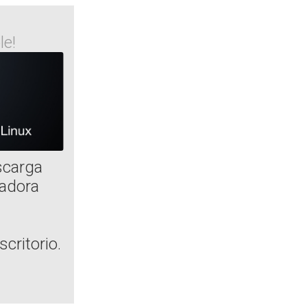
le!
scarga
adora
critorio.