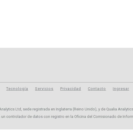
Tecnología
Servicios
Privacidad
Contacto
Ingresar
alytics Ltd, sede registrada en Inglaterra (Reino Unido), y de Qualia Analytics
s un controlador de datos con registro en la Oficina del Comisionado de Infor