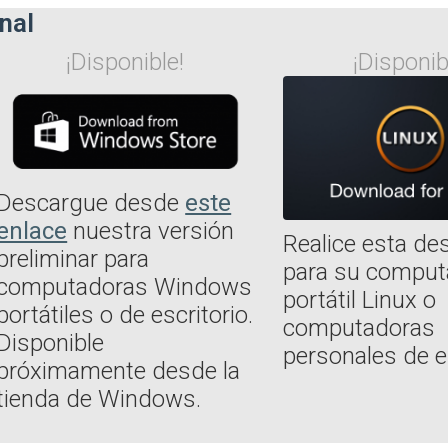
nal
¡Disponible!
¡Disponib
Descargue desde
este
enlace
nuestra versión
Realice esta de
preliminar para
para su comput
computadoras Windows
portátil Linux o
portátiles o de escritorio.
computadoras
Disponible
personales de es
próximamente desde la
tienda de Windows.